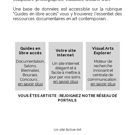
Une base de données est accessible sur la rubrique
"Guides en libre accès" vous y trouverez l'essentiel des
ressources documentaires en art contemporain...
Guides en
Visual Arts
Votre site
libre accès
Explorer
Internet
Documentation,
Moteur de
Un site Internet
Salons,
recherche
élégant et à
Biennales,
innovant et
facile à mettre à
Bourses,
centrale de
jour par vos soins.
Concours...
communication.
en savoir plus
en savoir plus
en savoir plus
VOUS ÊTES ARTISTE : REJOIGNEZ NOTRE RÉSEAU DE
PORTAILS
Un site Active-Art